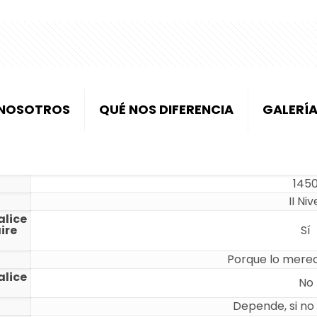
NOSOTROS
QUÉ NOS DIFERENCIA
GALERÍ
145
II Niv
alice
ire
Sí
Porque lo merec
alice
No
Depende, si no