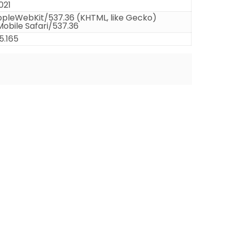
021
 AppleWebKit/537.36 (KHTML, like Gecko)
obile Safari/537.36
5.165