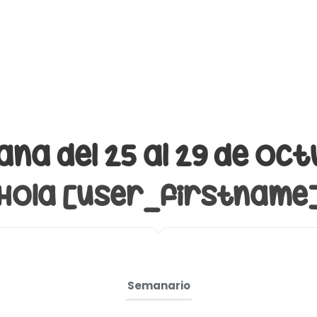
na del 25 al 29 de oc
Hola [user_firstname
Semanario