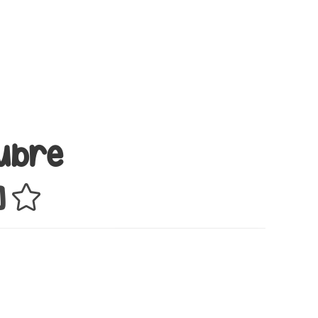
tubre
]