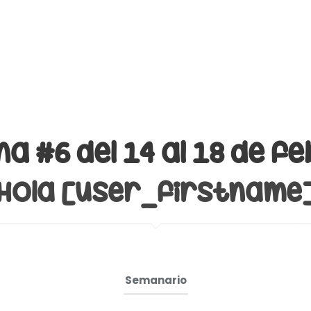
a #6 del 14 al 18 de f
Hola [user_firstname
Semanario