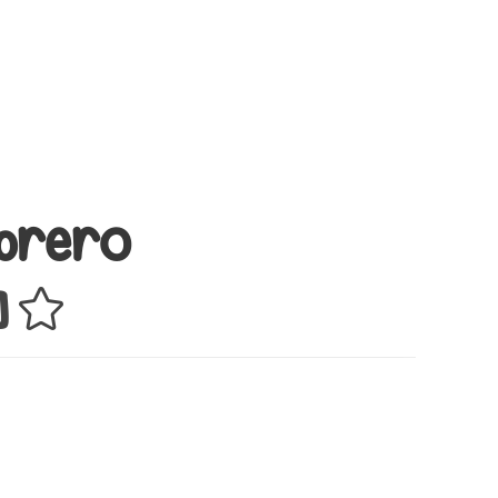
ebrero
]